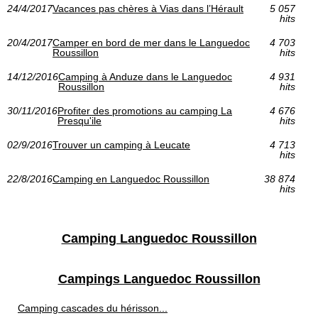
24/4/2017
Vacances pas chères à Vias dans l’Hérault
5 057
hits
20/4/2017
Camper en bord de mer dans le Languedoc
4 703
Roussillon
hits
14/12/2016
Camping à Anduze dans le Languedoc
4 931
Roussillon
hits
30/11/2016
Profiter des promotions au camping La
4 676
Presqu'ile
hits
02/9/2016
Trouver un camping à Leucate
4 713
hits
22/8/2016
Camping en Languedoc Roussillon
38 874
hits
Camping Languedoc Roussillon
Campings Languedoc Roussillon
Camping cascades du hérisson...