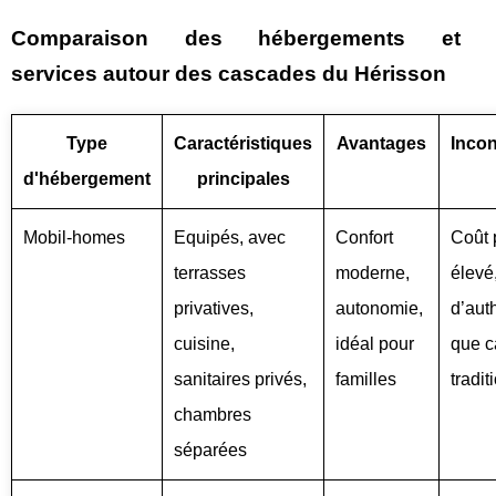
Comparaison des hébergements et
services autour des cascades du Hérisson
Type
Caractéristiques
Avantages
Inco
d'hébergement
principales
Mobil-homes
Equipés, avec
Confort
Coût 
terrasses
moderne,
élevé
privatives,
autonomie,
d’auth
cuisine,
idéal pour
que 
sanitaires privés,
familles
tradit
chambres
séparées