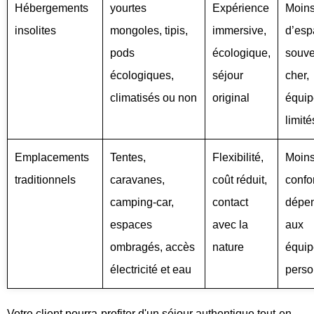
Hébergements
yourtes
Expérience
Moin
insolites
mongoles, tipis,
immersive,
d’esp
pods
écologique,
souve
écologiques,
séjour
cher,
climatisés ou non
original
équi
limité
Emplacements
Tentes,
Flexibilité,
Moins
traditionnels
caravanes,
coût réduit,
confor
camping-car,
contact
dépe
espaces
avec la
aux
ombragés, accès
nature
équi
électricité et eau
perso
Votre client pourra profiter d'un séjour authentique tout en